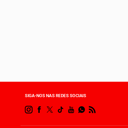
Piloto brasileiro e
STF arquiva notícia-
Águas Claras e Plano
Entenda o que é o ci
SIGA-NOS NAS REDES SOCIAIS