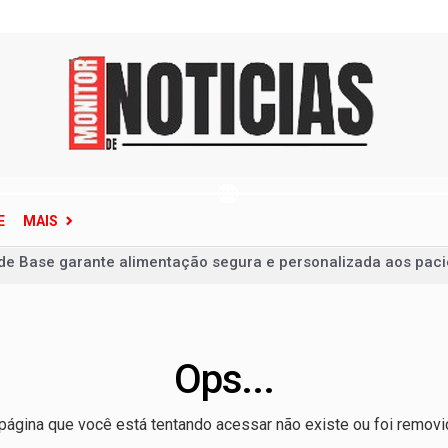
E
MAIS
 de Base garante alimentação segura e personalizada aos pac
ina terão fornecimento de energia interrompido nesta quinta-f
ço de ônibus para a 6ª Feira Nacional da Uva e do Vinho
dimento especializado a crianças e adolescentes vítimas de v
Ops...
squisas e impõe distância de 8,4 pontos sobre Arruda no DF
etação é crime ambiental e eleva risco de incêndio durante o 
página que você está tentando acessar não existe ou foi removi