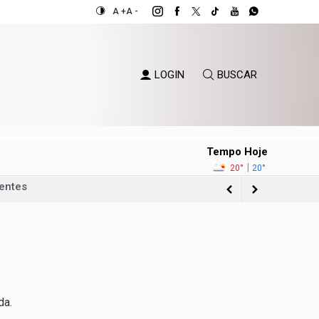
A +
A -
LOGIN
BUSCAR
Tempo Hoje
ientes
|
20°
20°
eira
iolência sexual no DF
período de seca
da.