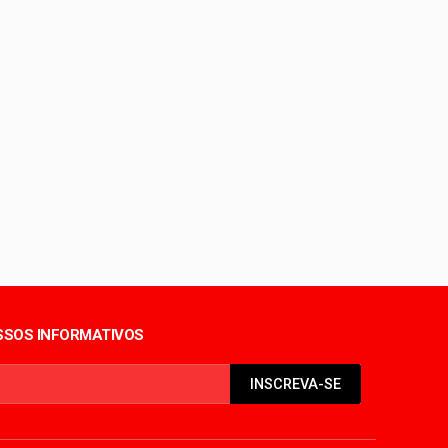
idente no SuperGT
rua nesta terça (4)
SOS INFORMATIVOS
INSCREVA-SE