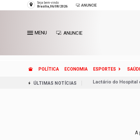
Seja bem-vindo
ANUNCIE
Brasília,06/08/2026
MENU
ANUNCIE
POLÍTICA
ECONOMIA
ESPORTES
SAÚD
Lactário do Hospital
ÚLTIMAS NOTÍCIAS
Endereços de Planalt
Planaltina terá refor
Unidade oferece aten
Celina avança nas pe
Queima de lixo e veg
A 