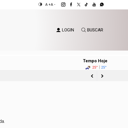
A +
A -
LOGIN
BUSCAR
Tempo Hoje
|
25°
25°
o Sul
ientes
eira
da.