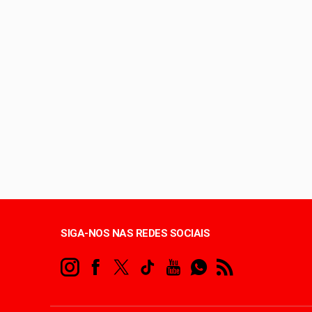
Unidade oferece aten
Celina avança nas pe
Queima de lixo e veg
Copa do Brasil pode 
SIGA-NOS NAS REDES SOCIAIS