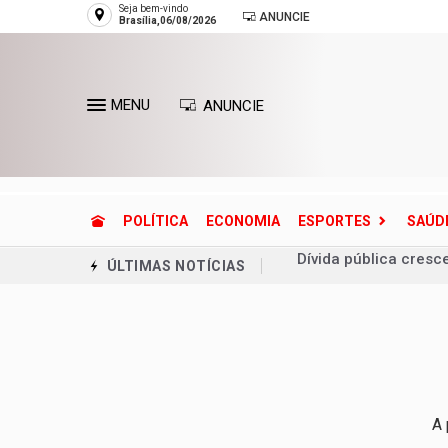
Seja bem-vindo
ANUNCIE
Brasília,06/08/2026
MENU
ANUNCIE
POLÍTICA
ECONOMIA
ESPORTES
SAÚD
Dívida pública cresc
ÚLTIMAS NOTÍCIAS
Defesa Civil reconh
Entenda o que é o ci
Lactário do Hospital
Endereços de Planalt
Planaltina terá refor
A 