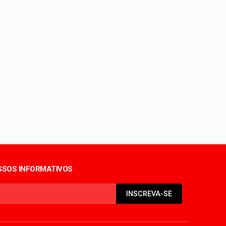
iolência sexual no DF
período de seca
SOS INFORMATIVOS
INSCREVA-SE