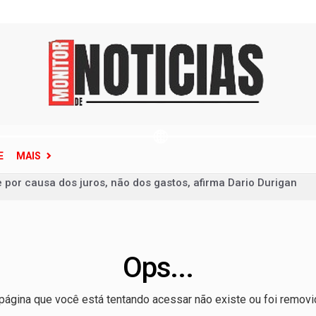
E
MAIS
e por causa dos juros, não dos gastos, afirma Dario Durigan
ece situação de emergência em quatro cidades do Rio Grande d
clone-bomba que pode atingir o Sul do Brasil
 de Base garante alimentação segura e personalizada aos pac
Ops...
ina terão fornecimento de energia interrompido nesta quinta-f
ço de ônibus para a 6ª Feira Nacional da Uva e do Vinho
página que você está tentando acessar não existe ou foi removi