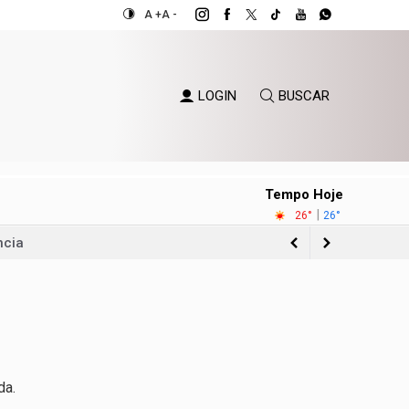
A +
A -
LOGIN
BUSCAR
Tempo Hoje
|
26°
26°
ncia
da.
o Sul