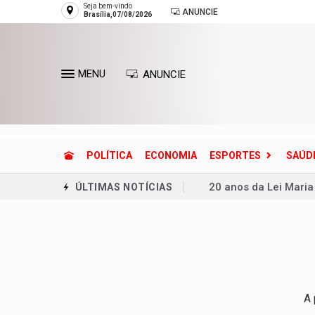
Seja bem-vindo
ANUNCIE
Brasília,07/08/2026
MENU
ANUNCIE
POLÍTICA
ECONOMIA
ESPORTES
SAÚD
20 anos da Lei Maria
ÚLTIMAS NOTÍCIAS
Adolescente mata se
Ventania coloca Rio 
Copa do Brasil pode 
Dívida pública cresc
A 
Defesa Civil reconh