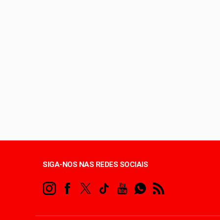
Entenda o que é o ci
Lactário do Hospital
Endereços de Planalt
Hospital de Base amp
SIGA-NOS NAS REDES SOCIAIS