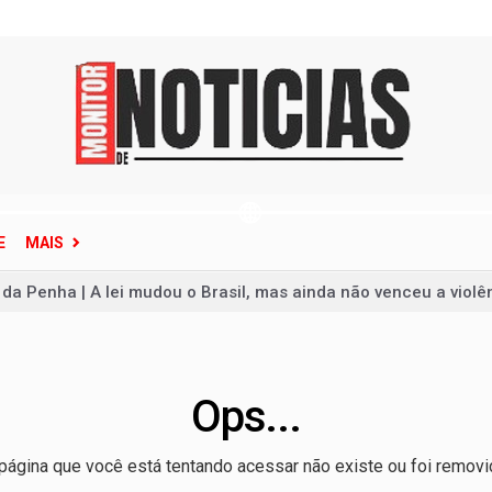
E
MAIS
 da Penha | A lei mudou o Brasil, mas ainda não venceu a violê
te pessoas em ataque na Tailândia antes de morrer
de Janeiro em alerta; veja como se proteger
reunir apenas campeões nas quartas de final
Ops...
e por causa dos juros, não dos gastos, afirma Dario Durigan
página que você está tentando acessar não existe ou foi removi
ece situação de emergência em quatro cidades do Rio Grande d