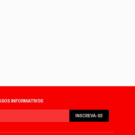
ientes
eira
do coração
SOS INFORMATIVOS
INSCREVA-SE