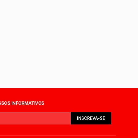
ientes
eira
do coração
ncia
SOS INFORMATIVOS
INSCREVA-SE