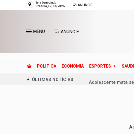
Seja bem-vindo
ANUNCIE
Brasília,07/08/2026
MENU
ANUNCIE
POLÍTICA
ECONOMIA
ESPORTES
SAÚD
Adolescente mata se
ÚLTIMAS NOTÍCIAS
Ventania coloca Rio 
Copa do Brasil pode 
Dívida pública cresc
Defesa Civil reconh
A 
Entenda o que é o ci