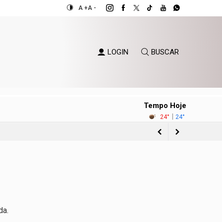
A +
A -
LOGIN
BUSCAR
Tempo Hoje
|
24°
24°
o Sul
da.