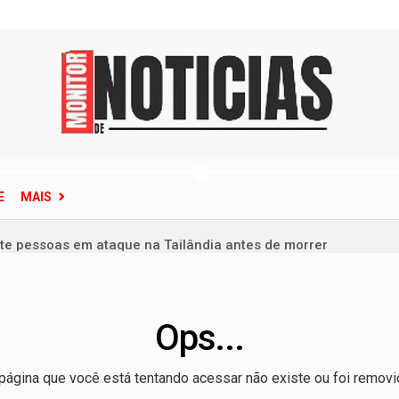
E
MAIS
te pessoas em ataque na Tailândia antes de morrer
de Janeiro em alerta; veja como se proteger
reunir apenas campeões nas quartas de final
Ops...
e por causa dos juros, não dos gastos, afirma Dario Durigan
ece situação de emergência em quatro cidades do Rio Grande d
página que você está tentando acessar não existe ou foi removi
clone-bomba que pode atingir o Sul do Brasil