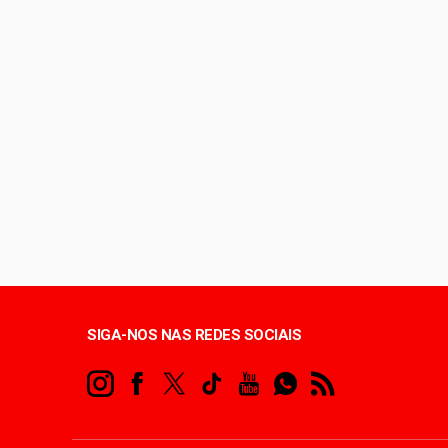
Lactário do Hospital
Endereços de Planalt
Hospital de Base amp
20 anos da Lei Maria
SIGA-NOS NAS REDES SOCIAIS