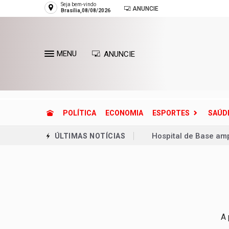
Seja bem-vindo
ANUNCIE
Brasília,08/08/2026
MENU
ANUNCIE
POLÍTICA
ECONOMIA
ESPORTES
SAÚD
Hospital de Base amp
ÚLTIMAS NOTÍCIAS
20 anos da Lei Maria
Adolescente mata se
Ventania coloca Rio 
Copa do Brasil pode 
A 
Dívida pública cresc