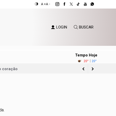
A +
A -
LOGIN
BUSCAR
Tempo Hoje
|
20°
20°
do coração
ncia
da.