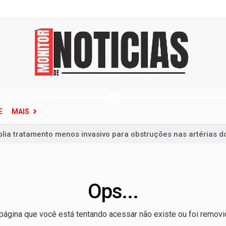
E
MAIS
lia tratamento menos invasivo para obstruções nas artérias 
 da Penha | A lei mudou o Brasil, mas ainda não venceu a violê
te pessoas em ataque na Tailândia antes de morrer
de Janeiro em alerta; veja como se proteger
Ops...
reunir apenas campeões nas quartas de final
página que você está tentando acessar não existe ou foi removi
e por causa dos juros, não dos gastos, afirma Dario Durigan