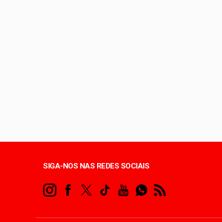
Defesa Civil reconh
Entenda o que é o ci
Lactário do Hospital
Distrito Federal rever
SIGA-NOS NAS REDES SOCIAIS