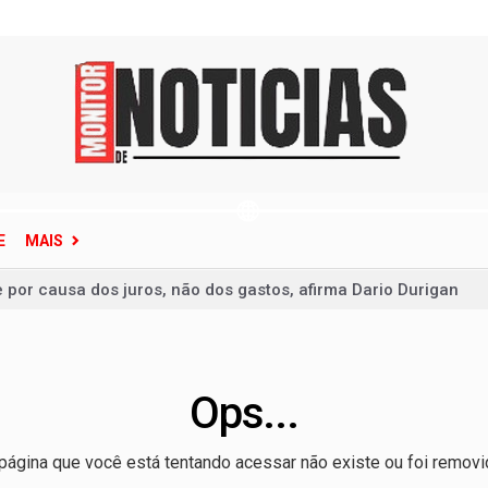
E
MAIS
e por causa dos juros, não dos gastos, afirma Dario Durigan
ece situação de emergência em quatro cidades do Rio Grande d
clone-bomba que pode atingir o Sul do Brasil
 de Base garante alimentação segura e personalizada aos pac
Ops...
ina terão fornecimento de energia interrompido nesta quinta-f
página que você está tentando acessar não existe ou foi removi
ço de ônibus para a 6ª Feira Nacional da Uva e do Vinho