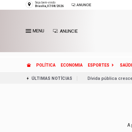
Seja bem-vindo
ANUNCIE
Brasília,07/08/2026
MENU
ANUNCIE
POLÍTICA
ECONOMIA
ESPORTES
SAÚD
Dívida pública cresc
ÚLTIMAS NOTÍCIAS
Defesa Civil reconh
Entenda o que é o ci
Lactário do Hospital
Endereços de Planalt
A 
Planaltina terá refor