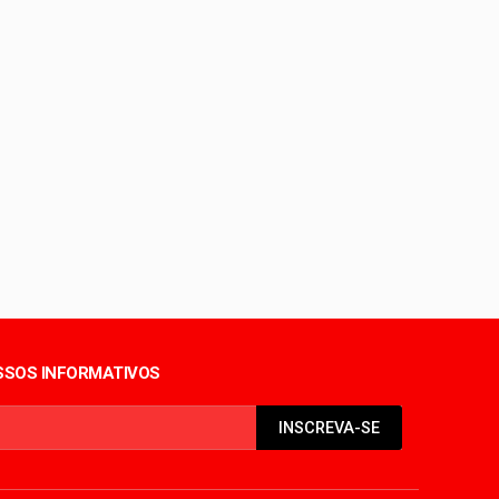
iolência sexual no DF
período de seca
SOS INFORMATIVOS
INSCREVA-SE