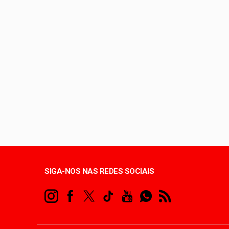
Unidade oferece aten
Celina avança nas pe
Queima de lixo e veg
Copa do Brasil pode 
SIGA-NOS NAS REDES SOCIAIS