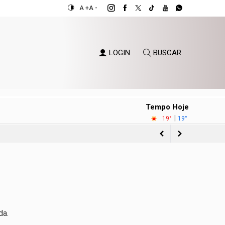
A +
A -
LOGIN
BUSCAR
Tempo Hoje
|
19°
19°
o Sul
ientes
eira
da.