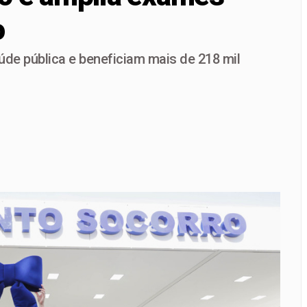
o
squisas e impõe distância de 8,4 pontos sobre Arruda no DF
etação é crime ambiental e eleva risco de incêndio durante o 
úde pública e beneficiam mais de 218 mil
reunir apenas campeões nas quartas de final
e por causa dos juros, não dos gastos, afirma Dario Durigan