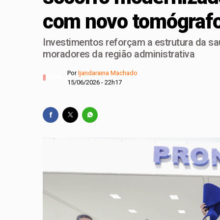
com novo tomógraf
Celina avança nas pe
Queima de lixo e veg
Investimentos reforçam a estrutura da sa
Copa do Brasil pode 
moradores da região administrativa
Dívida pública cresc
Por
Ijandaraina Machado
15/06/2026 - 22h17