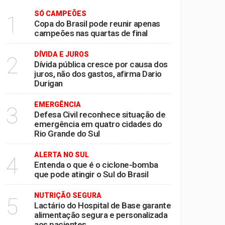
SÓ CAMPEÕES
1
Copa do Brasil pode reunir apenas
campeões nas quartas de final
período de seca
DÍVIDA E JUROS
2
Dívida pública cresce por causa dos
juros, não dos gastos, afirma Dario
Durigan
EMERGÊNCIA
3
Defesa Civil reconhece situação de
emergência em quatro cidades do
Rio Grande do Sul
ALERTA NO SUL
4
Entenda o que é o ciclone-bomba
que pode atingir o Sul do Brasil
NUTRIÇÃO SEGURA
5
Lactário do Hospital de Base garante
alimentação segura e personalizada
aos pacientes