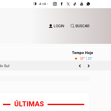
A +
A -
LOGIN
BUSCAR
Tempo Hoje
|
22°
22°
o Sul
ientes
eira
ÚLTIMAS
iolência sexual no DF