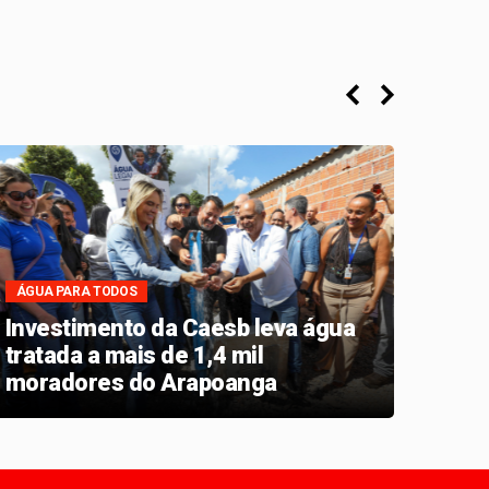
ÁGUA PARA TODOS
MAIS 
Investimento da Caesb leva água
GDF 
tratada a mais de 1,4 mil
Plan
moradores do Arapoanga
inve