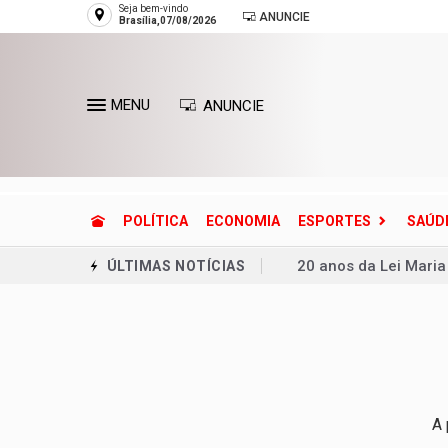
Seja bem-vindo
ANUNCIE
Brasília,07/08/2026
MENU
ANUNCIE
POLÍTICA
ECONOMIA
ESPORTES
SAÚD
20 anos da Lei Maria
ÚLTIMAS NOTÍCIAS
Adolescente mata se
Ventania coloca Rio 
Copa do Brasil pode 
Dívida pública cresc
A 
Defesa Civil reconh