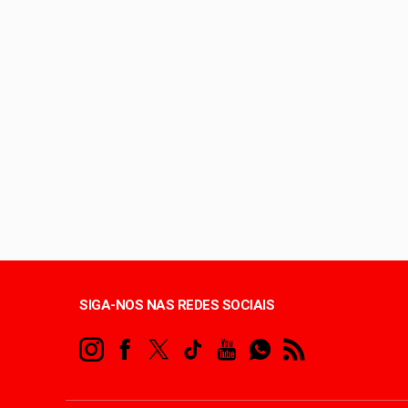
Entenda o que é o ci
Lactário do Hospital
Endereços de Planalt
Hospital de Base amp
SIGA-NOS NAS REDES SOCIAIS