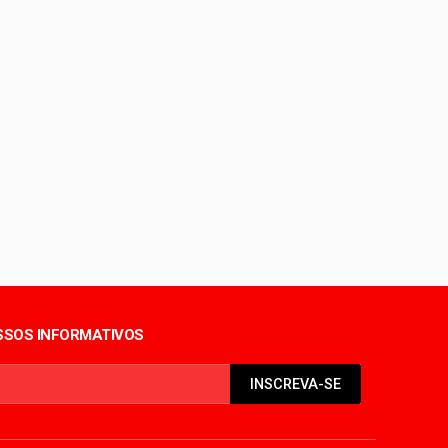
ientes
eira
do coração
SOS INFORMATIVOS
INSCREVA-SE