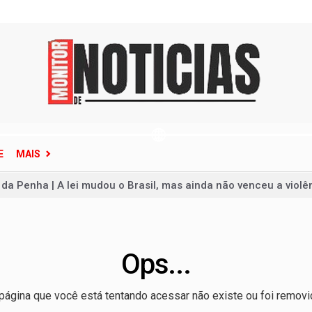
E
MAIS
 da Penha | A lei mudou o Brasil, mas ainda não venceu a violê
te pessoas em ataque na Tailândia antes de morrer
de Janeiro em alerta; veja como se proteger
reunir apenas campeões nas quartas de final
Ops...
e por causa dos juros, não dos gastos, afirma Dario Durigan
página que você está tentando acessar não existe ou foi removi
ece situação de emergência em quatro cidades do Rio Grande d