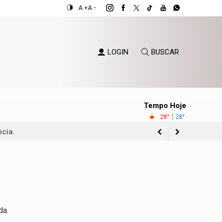
A +
A -
LOGIN
BUSCAR
Tempo Hoje
|
28°
28°
ncia
da.
o Sul