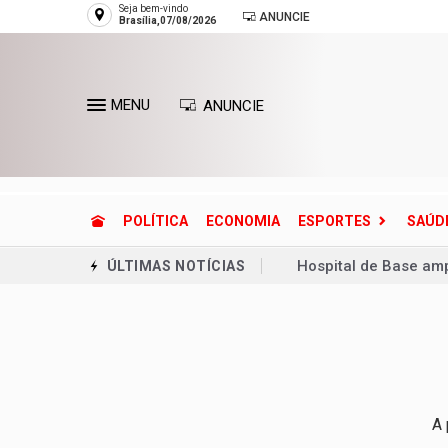
Seja bem-vindo
ANUNCIE
Brasília,07/08/2026
MENU
ANUNCIE
POLÍTICA
ECONOMIA
ESPORTES
SAÚD
Hospital de Base amp
ÚLTIMAS NOTÍCIAS
20 anos da Lei Maria
Adolescente mata se
Ventania coloca Rio 
Copa do Brasil pode 
A 
Dívida pública cresc