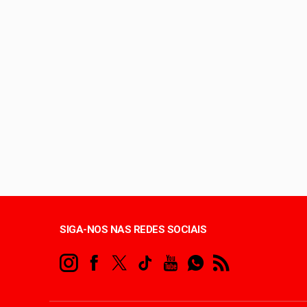
Defesa Civil reconh
Entenda o que é o ci
Lactário do Hospital
Distrito Federal rever
SIGA-NOS NAS REDES SOCIAIS