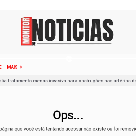
E
MAIS
lia tratamento menos invasivo para obstruções nas artérias 
 da Penha | A lei mudou o Brasil, mas ainda não venceu a violê
te pessoas em ataque na Tailândia antes de morrer
de Janeiro em alerta; veja como se proteger
Ops...
reunir apenas campeões nas quartas de final
página que você está tentando acessar não existe ou foi removi
e por causa dos juros, não dos gastos, afirma Dario Durigan