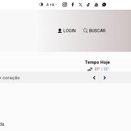
A +
A -
LOGIN
BUSCAR
Tempo Hoje
|
22°
22°
do coração
ncia
da.