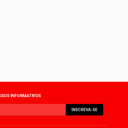
iolência sexual no DF
período de seca
SOS INFORMATIVOS
INSCREVA-SE