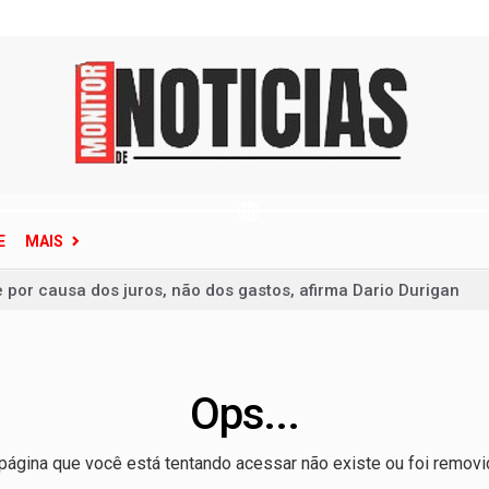
E
MAIS
e por causa dos juros, não dos gastos, afirma Dario Durigan
ece situação de emergência em quatro cidades do Rio Grande d
clone-bomba que pode atingir o Sul do Brasil
 de Base garante alimentação segura e personalizada aos pac
Ops...
ina terão fornecimento de energia interrompido nesta quinta-f
página que você está tentando acessar não existe ou foi removi
ço de ônibus para a 6ª Feira Nacional da Uva e do Vinho