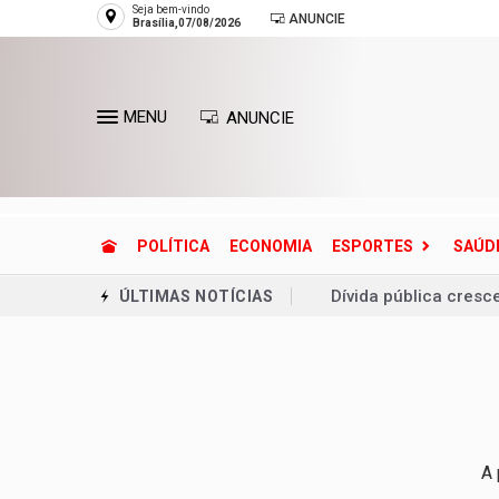
Seja bem-vindo
ANUNCIE
Brasília,07/08/2026
MENU
ANUNCIE
POLÍTICA
ECONOMIA
ESPORTES
SAÚD
Dívida pública cresc
ÚLTIMAS NOTÍCIAS
Defesa Civil reconh
Entenda o que é o ci
Lactário do Hospital
Endereços de Planalt
A 
Planaltina terá refor