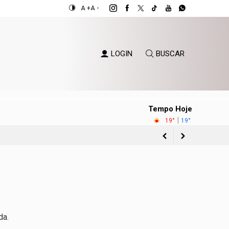
A +
A -
LOGIN
BUSCAR
Tempo Hoje
|
19°
19°
o Sul
ientes
eira
da.