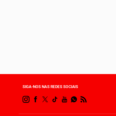
Unidade oferece aten
Celina avança nas pe
Queima de lixo e veg
Copa do Brasil pode 
SIGA-NOS NAS REDES SOCIAIS