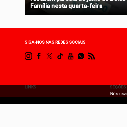
Família nesta quarta-feira
SIGA-NOS NAS REDES SOCIAIS
LINKS
SEÇÕES
Nós usam
Todos os d