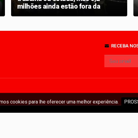
milhões ainda estão fora da
escola e do mercado
RECEBA NOS
os cookies para lhe oferecer uma melhor experiência.
PROS
ireitos reservados - Permitida a reprodução do conteúdo deste portal desde que 