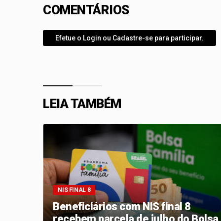
COMENTÁRIOS
Efetue o Login ou Cadastre-se para participar.
LEIA TAMBÉM
NIS FINAL 8
sa
Beneficiários com NIS final 8
irma
recebem parcela de julho do Bolsa