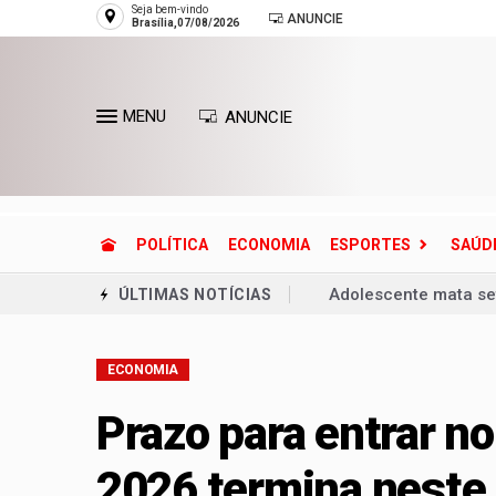
Seja bem-vindo
ANUNCIE
Brasília,07/08/2026
MENU
ANUNCIE
POLÍTICA
ECONOMIA
ESPORTES
SAÚD
Adolescente mata se
ÚLTIMAS NOTÍCIAS
Ventania coloca Rio 
ECONOMIA
Copa do Brasil pode 
Dívida pública cresc
Prazo para entrar no
Defesa Civil reconh
2026 termina neste
Entenda o que é o ci