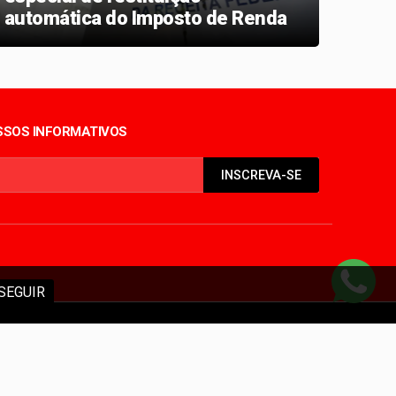
automática do Imposto de Renda
de j
em julho
SOS INFORMATIVOS
INSCREVA-SE
SEGUIR
autorizada.