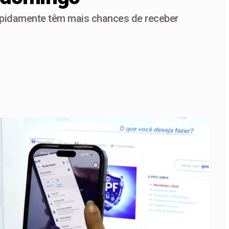
apidamente têm mais chances de receber
 de Base garante alimentação segura e personalizada aos pac
ina terão fornecimento de energia interrompido nesta quinta-f
lia tratamento menos invasivo para obstruções nas artérias 
 da Penha | A lei mudou o Brasil, mas ainda não venceu a violê