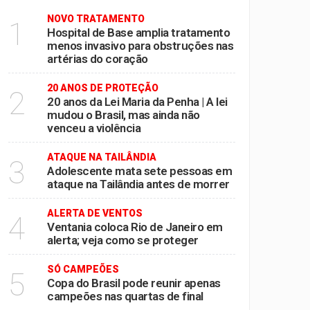
NOVO TRATAMENTO
1
ientes
Hospital de Base amplia tratamento
menos invasivo para obstruções nas
eira
artérias do coração
do coração
20 ANOS DE PROTEÇÃO
2
ncia
20 anos da Lei Maria da Penha | A lei
mudou o Brasil, mas ainda não
venceu a violência
ATAQUE NA TAILÂNDIA
3
Adolescente mata sete pessoas em
ataque na Tailândia antes de morrer
ALERTA DE VENTOS
4
Ventania coloca Rio de Janeiro em
alerta; veja como se proteger
SÓ CAMPEÕES
5
Copa do Brasil pode reunir apenas
campeões nas quartas de final