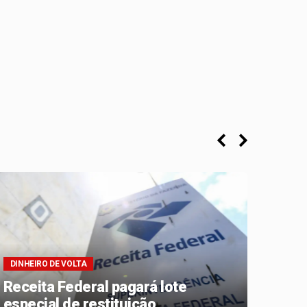
DINHEIRO DE VOLTA
PRAZO
Receita Federal pagará lote
Mais
especial de restituição
deve