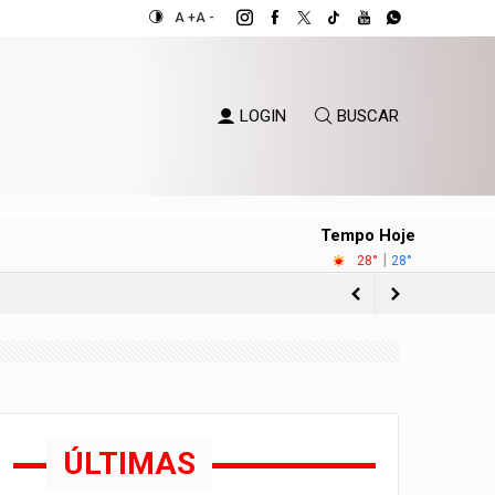
A +
A -
LOGIN
BUSCAR
Tempo Hoje
|
28°
28°
o Sul
ÚLTIMAS