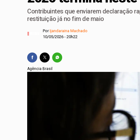
Contribuintes que enviarem declaração r
Lactário do Hospital
restituição já no fim de maio
Endereços de Planalt
Por
Ijandaraina Machado
Hospital de Base amp
10/05/2026 - 20h22
20 anos da Lei Maria
Agência Brasil