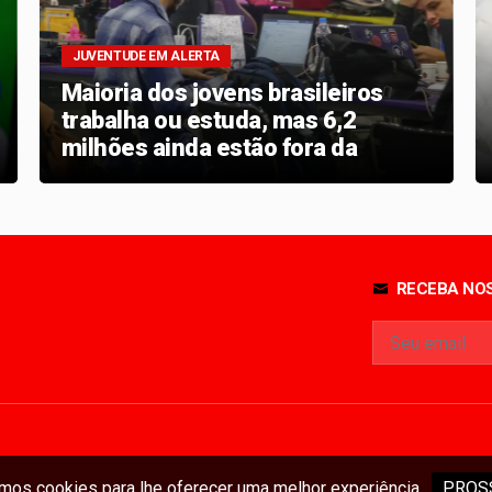
JUVENTUDE EM ALERTA
Maioria dos jovens brasileiros
trabalha ou estuda, mas 6,2
milhões ainda estão fora da
escola e do mercado
RECEBA NOS
os cookies para lhe oferecer uma melhor experiência.
PROS