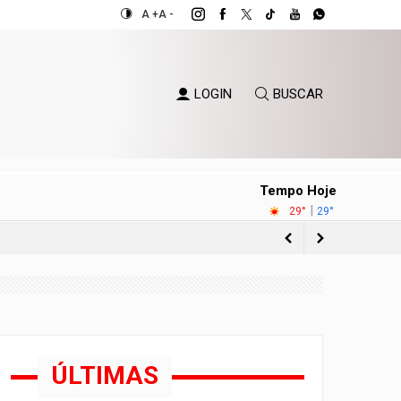
A +
A -
LOGIN
BUSCAR
Tempo Hoje
|
29°
29°
o Sul
ÚLTIMAS