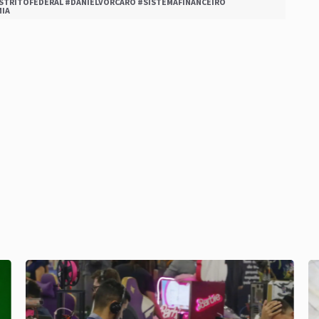
STRITOFEDERAL #DANIELVORCARO #SISTEMAFINANCEIRO
MIA