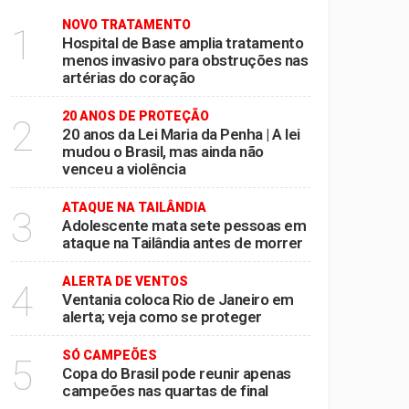
NOVO TRATAMENTO
1
ientes
Hospital de Base amplia tratamento
menos invasivo para obstruções nas
eira
artérias do coração
do coração
20 ANOS DE PROTEÇÃO
2
ncia
20 anos da Lei Maria da Penha | A lei
mudou o Brasil, mas ainda não
venceu a violência
ATAQUE NA TAILÂNDIA
3
Adolescente mata sete pessoas em
ataque na Tailândia antes de morrer
ALERTA DE VENTOS
4
Ventania coloca Rio de Janeiro em
alerta; veja como se proteger
SÓ CAMPEÕES
5
Copa do Brasil pode reunir apenas
campeões nas quartas de final