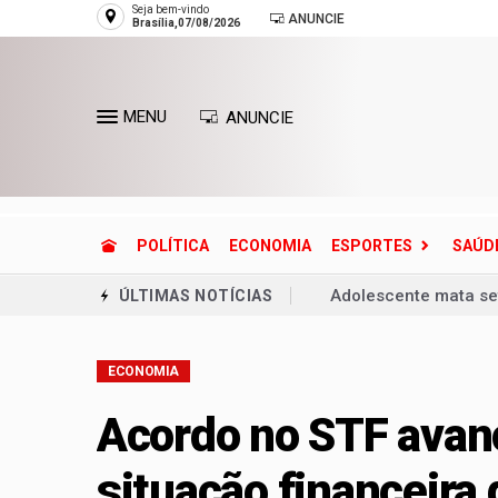
Seja bem-vindo
ANUNCIE
Brasília,07/08/2026
MENU
ANUNCIE
POLÍTICA
ECONOMIA
ESPORTES
SAÚD
Adolescente mata se
ÚLTIMAS NOTÍCIAS
Ventania coloca Rio 
ECONOMIA
Copa do Brasil pode 
Dívida pública cresc
Acordo no STF avanç
Defesa Civil reconh
situação financeira
Entenda o que é o ci