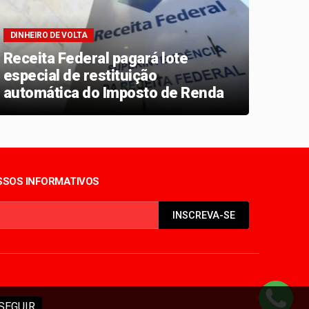
DINHEIRO DE VOLTA
PRAZO
Receita Federal pagará lote
Mais
especial de restituição
deve
automática do Imposto de Renda
de j
em julho
SOS INFORMATIVOS
INSCREVA-SE
SEGUIR