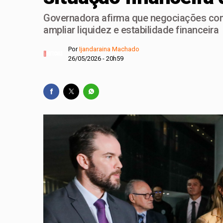
Governadora afirma que negociações com
Lactário do Hospital
ampliar liquidez e estabilidade financeira
Endereços de Planalt
Por
Ijandaraina Machado
Hospital de Base amp
26/05/2026 - 20h59
20 anos da Lei Maria