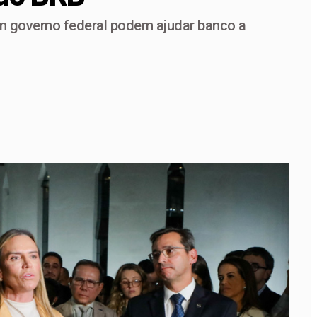
 governo federal podem ajudar banco a
 de Base garante alimentação segura e personalizada aos pac
ina terão fornecimento de energia interrompido nesta quinta-f
lia tratamento menos invasivo para obstruções nas artérias 
 da Penha | A lei mudou o Brasil, mas ainda não venceu a violê