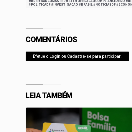
#BRB #BANCOMASTER #STF #OPERACAOCOMPLIANCEZERO #DI
#POLITICADF #INVESTIGACAO #BRASIL #NOTICIASDF #ECONO
COMENTÁRIOS
Efetue o Login ou Cadastre-se para participar.
LEIA TAMBÉM