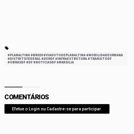
#PLANALTINA #BR020 #VIADUTODEPLANALTINA #MOBILIDADEURBANA
#DISTRITOFEDERAL #DERDF #INFRAESTRUTURA #TRANSITODF
#OBRASDF #DF #NOTICIASDF #BRASILIA
COMENTÁRIOS
Efetue o Login ou Cadastre-se para participar.